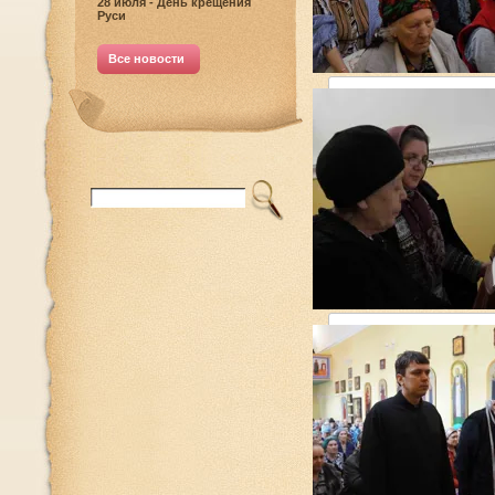
28 июля - День крещения
Руси
DSC02705 копия
Все новости
DSC02701 копия