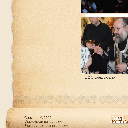
DSC02689 копия
DSC_1073 копия
1
2
3
Следующая
Copyright © 2012
Московская патриархия
Екатеринодарская епархия